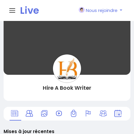
Live
Nous rejoindre
City I
n
Hire A Book Writer
Mises à jour récentes