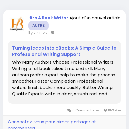
Ajout d’un nouvel article
Hire A Book Writer
AUTRE
il y a 4 mois
-
Turning Ideas into eBooks: A Simple Guide to
Professional Writing Support
Why Many Authors Choose Professional Writers
Writing a full book takes time and skill. Many
authors prefer expert help to make the process
smoother. Faster Completion Professional
writers finish books more quickly. Better Writing
Quality Experts write in clear, structured, and
engaging English. Support for New Writers Even
beginners can publish a book with help. Higher...
0 Commentaires
853 Vue
Connectez-vous pour aimer, partager et
commenter!