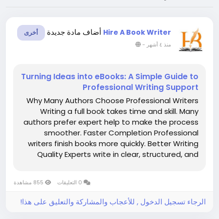
أضاف مادة جديدة
Hire A Book Writer
أخرى
-
منذ ٤ أشهر
Turning Ideas into eBooks: A Simple Guide to
Professional Writing Support
Why Many Authors Choose Professional Writers
Writing a full book takes time and skill. Many
authors prefer expert help to make the process
smoother. Faster Completion Professional
writers finish books more quickly. Better Writing
Quality Experts write in clear, structured, and
engaging English. Support for New Writers Even
beginners can publish a book with help. Higher...
0 التعليقات
855 مشاهدة
الرجاء تسجيل الدخول , للأعجاب والمشاركة والتعليق على هذا!