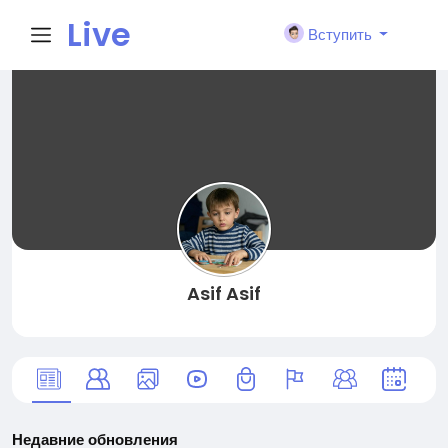
Live
Вступить
City I
n
Asif Asif
Недавние обновления