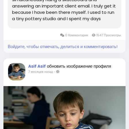
answering an important client email. I truly get it
because I have been there myself. I used to run
a tiny pottery studio and I spent my days
dreaming of beautiful new designs. However my
reality was often being buried under a mountain
0 Комментарии
1547 Просмотры
of invoices and confusing tax...
Войдите, чтобы отмечать, делиться и комментировать!
обновить изображение профиля
Asif Asif
7 месяцев назад
-