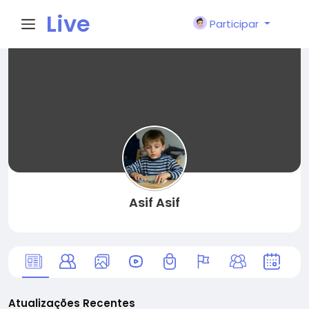
Live
Participar
City I
n
Asif Asif
Atualizações Recentes