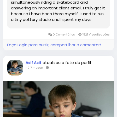
simultaneously riding a skateboard and
answering an important client email. I truly get it
because I have been there myself. I used to run
a tiny pottery studio and I spent my days
dreaming of beautiful new designs. However my
reality was often being buried under a mountain
0 Comentários
1521 Visualizações
of invoices and confusing tax...
Faça Login para curtir, compartilhar e comentar!
atualizou a foto de perfil
Asif Asif
há 7 meses
-