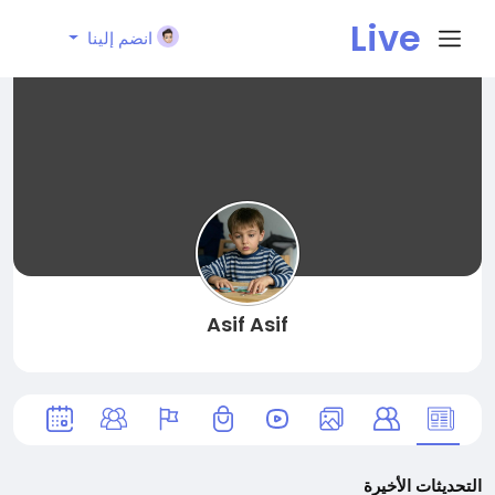
Live
انضم إلينا
City I
n
Asif Asif
التحديثات الأخيرة