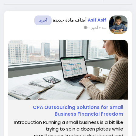
أضاف مادة جديدة
Asif Asif
أخرى
-
منذ ٧ أشهر
CPA Outsourcing Solutions for Small
Business Financial Freedom
Introduction Running a small business is a bit like
trying to spin a dozen plates while
simultaneously riding a skateboard and