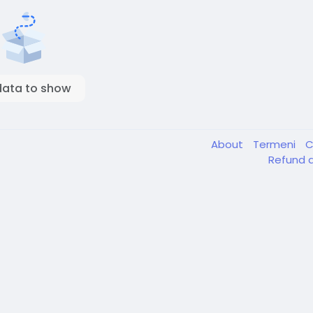
data to show
About
Termeni
C
Refund a