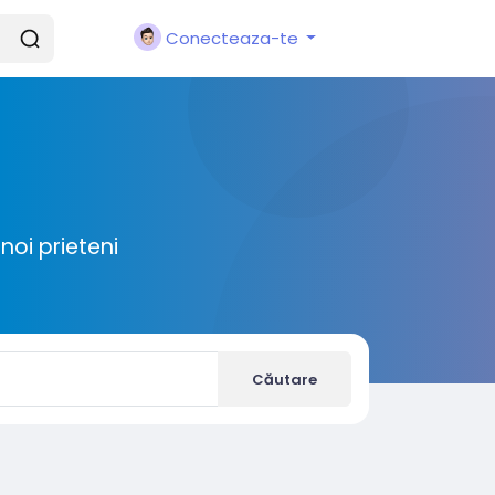
Conecteaza-te
noi prieteni
Căutare