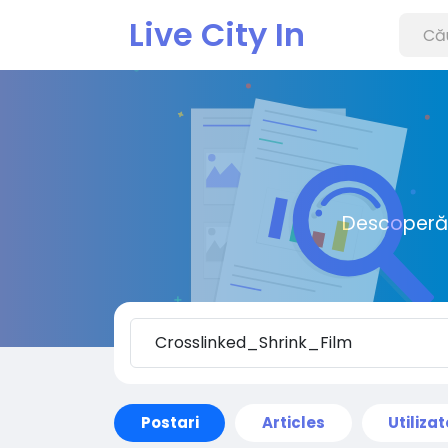
Live City In
Descoperă o
Postari
Articles
Utilizat