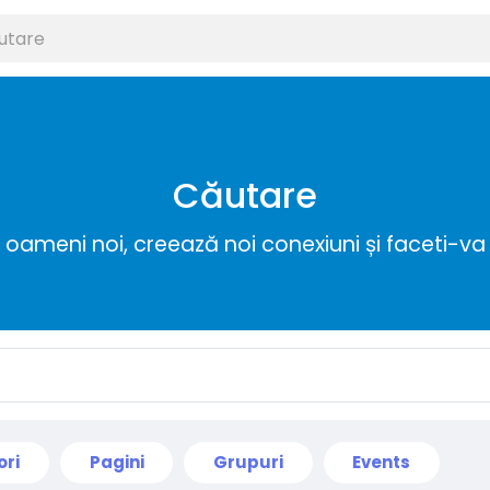
Căutare
ameni noi, creează noi conexiuni și faceti-va 
ori
Pagini
Grupuri
Events