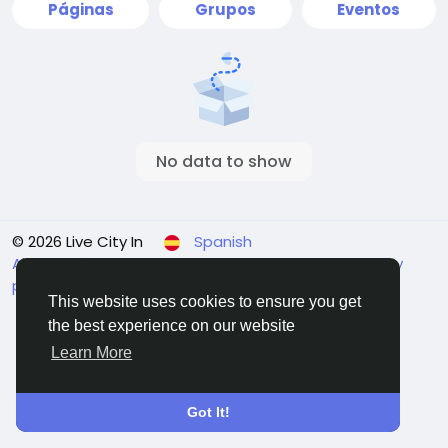
Páginas
Grupos
Eventos
No data to show
© 2026 Live City In
Spanish
About
Términos
Privacidad
Shipping and delivery
policy
Refund and return policy
Contact Us
This website uses cookies to ensure you get
Directorio
the best experience on our website
Learn More
Got It!