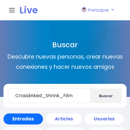
Live
Participar
City I
Buscar
n
Descubre nuevas personas, crear nuevas
conexiones y hacer nuevos amigos
Buscar
Entradas
Articles
Usuarios