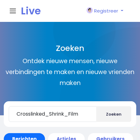
Live
Registreer
City I
Zoeken
n
Ontdek nieuwe mensen, nieuwe
verbindingen te maken en nieuwe vrienden
maken
Zoeken
Berichten
Articles
Gebruikers