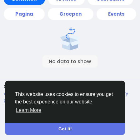
Pagina
Groepen
Events
No data to show
© 2026 Live City In
Dutch
About
Voorwaarden
Privacy
Shipping and delivery
This website uses cookies to ensure you get
policy
Refund and return policy
Contact Us
the best experience on our website
Bedrijvengids
Learn More
Got It!