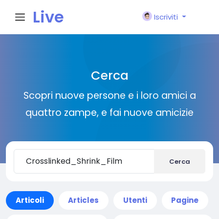
Live
Iscriviti
City I
Cerca
n
Scopri nuove persone e i loro amici a
quattro zampe, e fai nuove amicizie
Cerca
Articoli
Articles
Utenti
Pagine