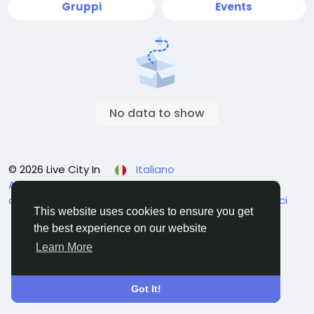
Gruppi
Events
No data to show
© 2026 Live City In
Italiano
About
Termini e Condizioni
Privacy
Shipping and
delivery policy
Refund and return policy
Contattaci
This website uses cookies to ensure you get
Elenco
the best experience on our website
Learn More
Got It!