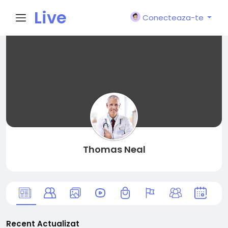
Live
Conecteaza-te
City I
n
Thomas Neal
Recent Actualizat