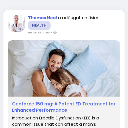
a adăugat un fișier
Thomas Neal
HEALTH
un an în urmă
-
Cenforce 150 mg: A Potent ED Treatment for
Enhanced Performance
Introduction Erectile Dysfunction (ED) is a
common issue that can affect a man’s