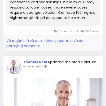
confidence and relationships. While mild ED may
respond to lower doses, more severe cases
require a stronger solution. Cenforce 150 mg is a
high-strength ED pill designed to help men
achieve and maintain a firm erection during
sexual activity. In this guide, we explore how
0 Commentarii
3347 Views
Cenforce 150 mg works, its...
Vă rugăm să vă autentificați pentru a vă dori,
partaja și comenta!
updated the profile picture
Thomas Neal
un an în urmă
-