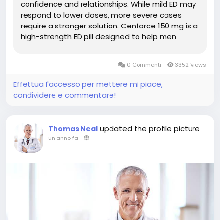
confidence and relationships. While mild ED may
respond to lower doses, more severe cases
require a stronger solution. Cenforce 150 mg is a
high-strength ED pill designed to help men
achieve and maintain a firm erection during
sexual activity. In this guide, we explore how
0 Commenti
3352 Views
Cenforce 150 mg works, its...
Effettua l'accesso per mettere mi piace,
condividere e commentare!
updated the profile picture
Thomas Neal
un anno fa
-