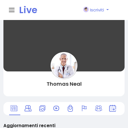
Live
Iscriviti
City I
n
Thomas Neal
Aggiornamenti recenti