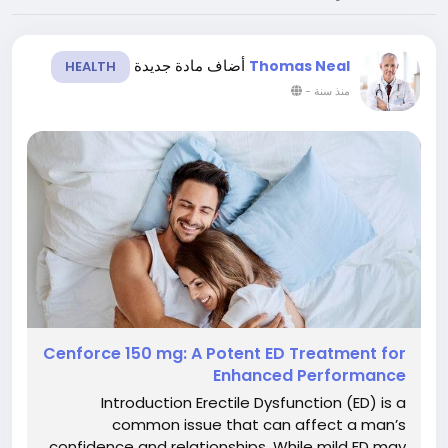
أضاف مادة جديدة
Thomas Neal
HEALTH
-
منذ سنة
Cenforce 150 mg: A Potent ED Treatment for
Enhanced Performance
Introduction Erectile Dysfunction (ED) is a
common issue that can affect a man’s
confidence and relationships. While mild ED may