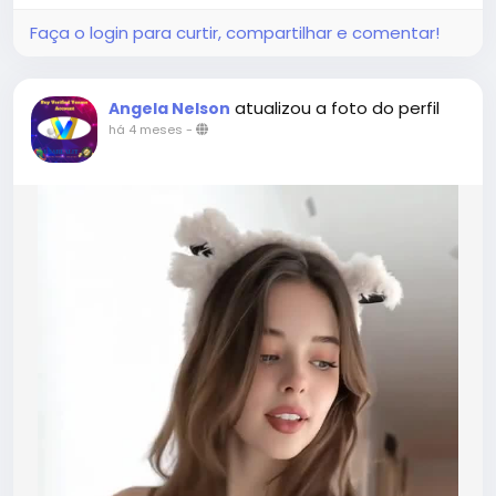
#USAaccounts
#russia
#bitcoin
#nepal
#socialmedia
#Twitter
#facebook
#bigtits
Faça o login para curtir, compartilhar e comentar!
#teen18
+
#***
#****
#***
#babe
#latina
#ebony
#toys
atualizou a foto do perfil
Angela Nelson
há 4 meses
-