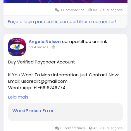
0 Comentários
160 Visualizações
Faça o login para curtir, compartilhar e comentar!
compartilhou um link
Angela Nelson
há 4 meses
-
Buy Verified Payoneer Account
If You Want To More Information just Contact Now:
Email: usarealit@gmail.com
WhatsApp: +1-6616246774
Telegram : @usarealit
Leia mais
https://usarealit.com/product/buy-verified-
WordPress › Error
payoneer-account/
#israel
#iran
#gaza
#google
#donaldtrump
0 Comentários
481 Visualizações