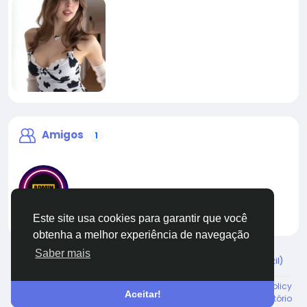
Amigos
1
Este site usa cookies para garantir que você
liveadmin
obtenha a melhor experiência de navegação
Saber mais
© 2026 Live City In
Portuguese (Brazil)
Sobre
Termos
Privacidade
Shipping and delivery policy
Aceitar!
Refund and return policy
Fale conosco
Diretório