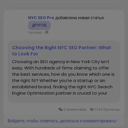
добавлена новая статья
NYC SEO Pro
ДРУГОЕ
год назад
-
Choosing the Right NYC SEO Partner: What
to Look For
Choosing an SEO agency in New York City isn’t
easy. With hundreds of firms claiming to offer
the best services, how do you know which one is
the right fit? Whether you’re a startup or an
established brand, finding the right NYC Search
Engine Optimization partner is crucial to your
long-term digital success. 1. Look for NYC-
Specific Experience New York is unlike any other
0 Комментарии
3343 Просмотры
city in...
Войдите, чтобы отмечать, делиться и комментировать!