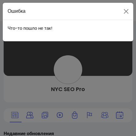
Live
Вступить
Ошибка
Что-то пошло не так!
City I
n
NYC SEO Pro
Недавние обновления