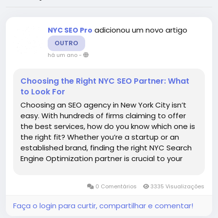
adicionou um novo artigo
NYC SEO Pro
OUTRO
há um ano
-
Choosing the Right NYC SEO Partner: What
to Look For
Choosing an SEO agency in New York City isn’t
easy. With hundreds of firms claiming to offer
the best services, how do you know which one is
the right fit? Whether you’re a startup or an
established brand, finding the right NYC Search
Engine Optimization partner is crucial to your
long-term digital success. 1. Look for NYC-
Specific Experience New York is unlike any other
0 Comentários
3335 Visualizações
city in...
Faça o login para curtir, compartilhar e comentar!