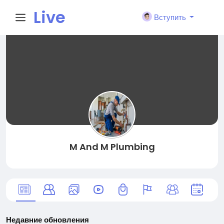
Live
Вступить
City I
n
M And M Plumbing
Недавние обновления