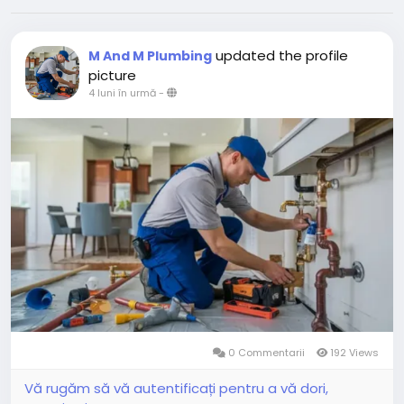
updated the profile
M And M Plumbing
picture
4 luni în urmă
-
0 Commentarii
192 Views
Vă rugăm să vă autentificați pentru a vă dori,