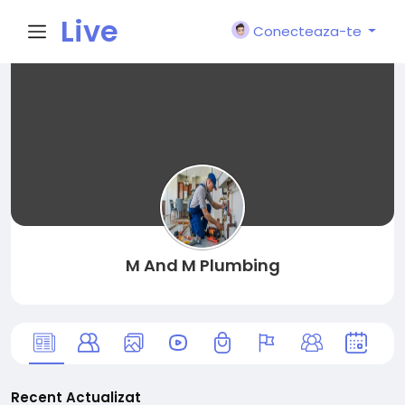
Live
Conecteaza-te
City I
n
M And M Plumbing
Recent Actualizat