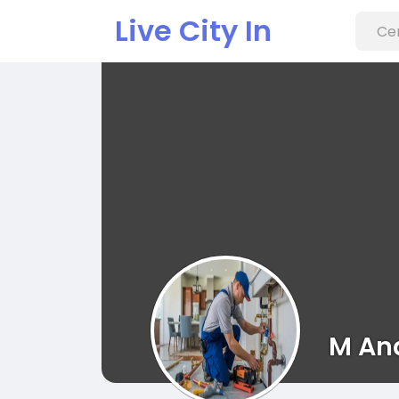
Live City In
M An