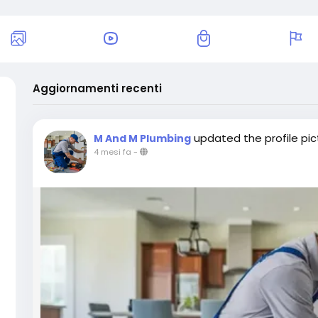
Aggiornamenti recenti
updated the profile pic
M And M Plumbing
4 mesi fa
-