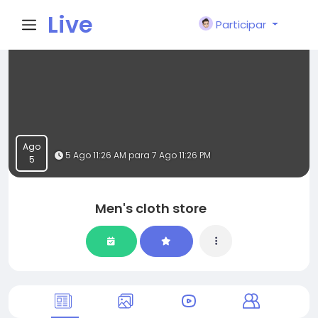
Live
Participar
City I
n
Ago
5 Ago 11:26 AM para 7 Ago 11:26 PM
5
Men's cloth store