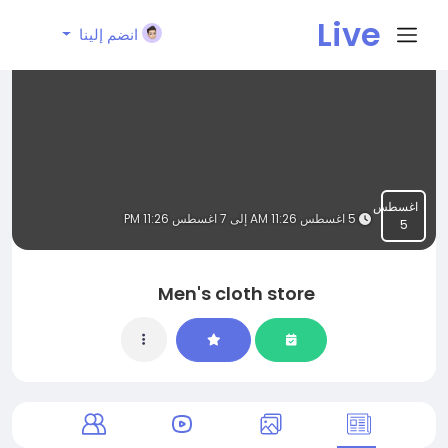
Live
انضم إلينا
City I
n
اغسطس
5 اغسطس 11:26 AM إلى 7 اغسطس 11:26 PM
5
Men's cloth store