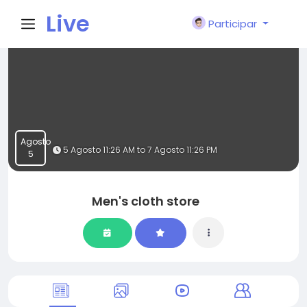
Live
Participar
City I
n
Agosto
5 Agosto 11:26 AM to 7 Agosto 11:26 PM
5
Men's cloth store