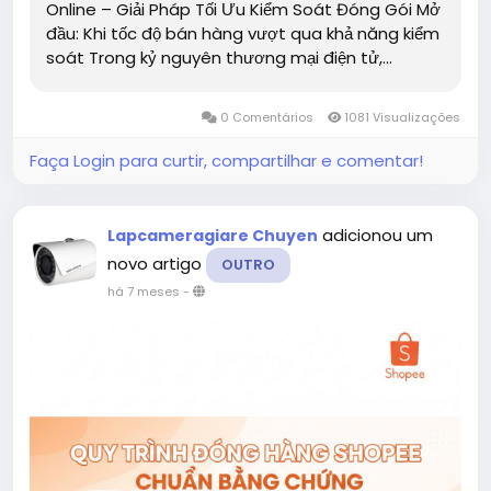
Online – Giải Pháp Tối Ưu Kiểm Soát Đóng Gói Mở
đầu: Khi tốc độ bán hàng vượt qua khả năng kiểm
soát Trong kỷ nguyên thương mại điện tử,...
0 Comentários
1081 Visualizações
Faça Login para curtir, compartilhar e comentar!
adicionou um
Lapcameragiare Chuyen
novo artigo
OUTRO
há 7 meses
-