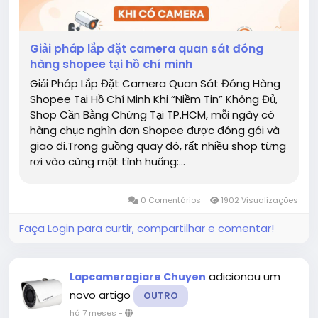
Giải pháp lắp đặt camera quan sát đóng
hàng shopee tại hồ chí minh
Giải Pháp Lắp Đặt Camera Quan Sát Đóng Hàng
Shopee Tại Hồ Chí Minh Khi “Niềm Tin” Không Đủ,
Shop Cần Bằng Chứng Tại TP.HCM, mỗi ngày có
hàng chục nghìn đơn Shopee được đóng gói và
giao đi.Trong guồng quay đó, rất nhiều shop từng
rơi vào cùng một tình huống:...
0 Comentários
1902 Visualizações
Faça Login para curtir, compartilhar e comentar!
adicionou um
Lapcameragiare Chuyen
novo artigo
OUTRO
há 7 meses
-