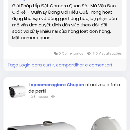
Giải Pháp Lắp Đặt Camera Quan Sát Mã Vận Đơn
Giá Rẻ – Quản Lý Đóng Gói Hiệu Quả Trong hoạt
động kho vận và đóng gói hàng hóa, bộ phận dán
mã vận đơn quyết định đến việc theo dõi, đối
soát và xử lý khiếu nại của hàng loạt đơn hàng.
Một camera quan...
0 Comentários
1710 Visualizações
Faça Login para curtir, compartilhar e comentar!
atualizou a foto
Lapcameragiare Chuyen
de perfil
há 8 meses
-