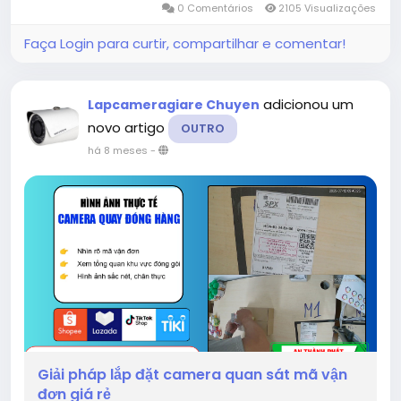
0 Comentários
2105 Visualizações
Faça Login para curtir, compartilhar e comentar!
adicionou um
Lapcameragiare Chuyen
novo artigo
OUTRO
há 8 meses
-
Giải pháp lắp đặt camera quan sát mã vận
đơn giá rẻ