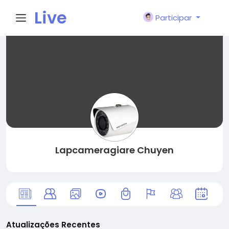
Live
Participar
City I
n
Lapcameragiare Chuyen
Atualizações Recentes