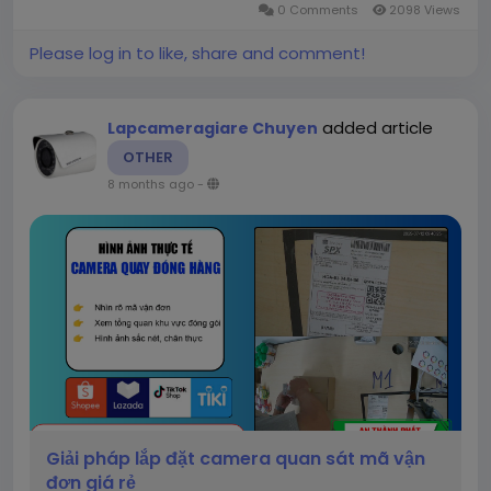
0 Comments
2098 Views
Please log in to like, share and comment!
added article
Lapcameragiare Chuyen
OTHER
8 months ago
-
Giải pháp lắp đặt camera quan sát mã vận
đơn giá rẻ