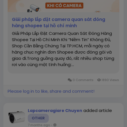
Giải pháp lắp đặt camera quan sát đóng
hàng shopee tại hồ chí minh
Giải Pháp Lắp Đặt Camera Quan Sát Đóng Hàng
Shopee Tại Hồ Chí Minh Khi “Niềm Tin” Không Đủ,
Shop Cần Bằng Chứng Tại TP.HCM, mỗi ngày có
hàng chục nghìn đơn Shopee được đóng gói và
giao đi.Trong guồng quay đó, rất nhiều shop từng
rơi vào cùng một tình huống:...
0 Comments
1890 Views
Please log in to like, share and comment!
added article
Lapcameragiare Chuyen
OTHER
7 months ago
-