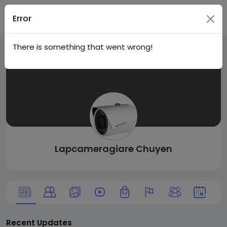
Live
Join
Error
There is something that went wrong!
City I
n
Lapcameragiare Chuyen
Recent Updates