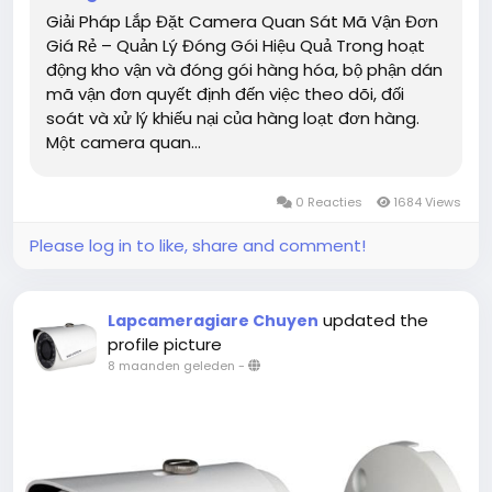
Giải Pháp Lắp Đặt Camera Quan Sát Mã Vận Đơn
Giá Rẻ – Quản Lý Đóng Gói Hiệu Quả Trong hoạt
động kho vận và đóng gói hàng hóa, bộ phận dán
mã vận đơn quyết định đến việc theo dõi, đối
soát và xử lý khiếu nại của hàng loạt đơn hàng.
Một camera quan...
0 Reacties
1684 Views
Please log in to like, share and comment!
updated the
Lapcameragiare Chuyen
profile picture
8 maanden geleden
-