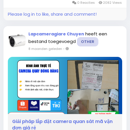
0 Reacties
2082 Views
Please log in to like, share and comment!
heeft een
Lapcameragiare Chuyen
bestand toegevoegd
OTHER
8 maanden geleden
-
Giải pháp lắp đặt camera quan sát mã vận
đơn giá rẻ