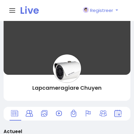
Live
Registreer
City I
n
Lapcameragiare Chuyen
Actueel