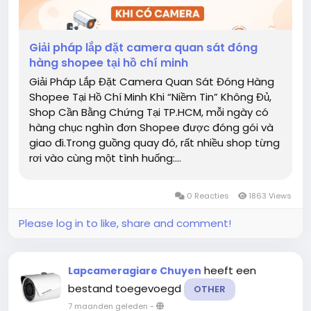
Giải pháp lắp đặt camera quan sát đóng
hàng shopee tại hồ chí minh
Giải Pháp Lắp Đặt Camera Quan Sát Đóng Hàng
Shopee Tại Hồ Chí Minh Khi “Niềm Tin” Không Đủ,
Shop Cần Bằng Chứng Tại TP.HCM, mỗi ngày có
hàng chục nghìn đơn Shopee được đóng gói và
giao đi.Trong guồng quay đó, rất nhiều shop từng
rơi vào cùng một tình huống:...
0 Reacties
1863 Views
Please log in to like, share and comment!
heeft een
Lapcameragiare Chuyen
bestand toegevoegd
OTHER
7 maanden geleden
-