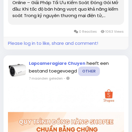
Online – Giải Pháp Tối Ưu Kiểm Soát Đóng Gói Mở
đầu: Khi tốc độ bán hàng vượt qua khả năng kiểm
soát Trong kỷ nguyên thương mại điện tử,...
0 Reacties
1063 Views
Please log in to like, share and comment!
heeft een
Lapcameragiare Chuyen
bestand toegevoegd
OTHER
7 maanden geleden
-