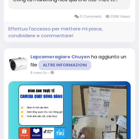
0 Commenti
2088 Views
Effettua l'accesso per mettere mi piace,
condividere e commentare!
ha aggiunto un
Lapcameragiare Chuyen
file
ALTRE INFORMAZIONI
8 mesi fa
-