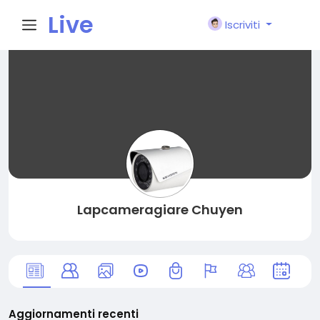
Live
Iscriviti
City I
n
Lapcameragiare Chuyen
Aggiornamenti recenti