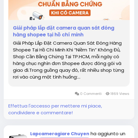
Giải pháp lắp đặt camera quan sát đóng
hàng shopee tại hồ chí minh
Giải Pháp Lắp Đặt Camera Quan Sát Đóng Hàng
Shopee Tại Hồ Chí Minh Khi “Niềm Tin” Không Đủ,
Shop Cần Bằng Chứng Tại TP.HCM, mỗi ngày có
hàng chục nghìn đơn Shopee được đóng gói và
giao đi.Trong guồng quay đó, rất nhiều shop từng
rơi vào cùng một tình huống:...
0 Commenti
1869 Views
Effettua l'accesso per mettere mi piace,
condividere e commentare!
ha aggiunto un
Lapcameragiare Chuyen