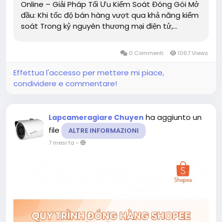
Online – Giải Pháp Tối Ưu Kiểm Soát Đóng Gói Mở
đầu: Khi tốc độ bán hàng vượt qua khả năng kiểm
soát Trong kỷ nguyên thương mại điện tử,...
0 Commenti
1067 Views
Effettua l'accesso per mettere mi piace,
condividere e commentare!
ha aggiunto un
Lapcameragiare Chuyen
file
ALTRE INFORMAZIONI
7 mesi fa
-