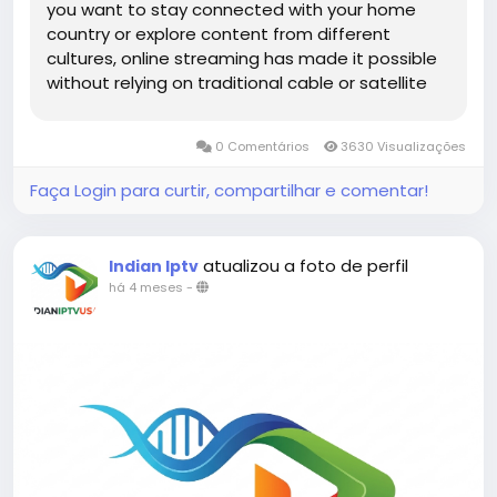
you want to stay connected with your home
country or explore content from different
cultures, online streaming has made it possible
without relying on traditional cable or satellite
services. From news and entertainment to
sports and regional programming, viewers now
0 Comentários
3630 Visualizações
have unlimited access to...
Faça Login para curtir, compartilhar e comentar!
atualizou a foto de perfil
Indian Iptv
há 4 meses
-