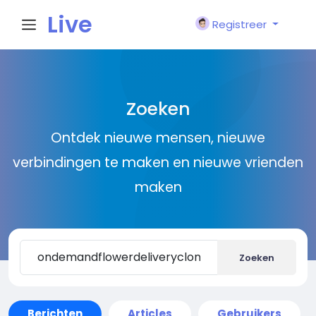
Live
Registreer
City I
Zoeken
n
Ontdek nieuwe mensen, nieuwe
verbindingen te maken en nieuwe vrienden
maken
Zoeken
Berichten
Articles
Gebruikers