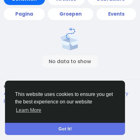
Pagina
Groepen
Events
No data to show
© 2026 Live City In
Dutch
About
Voorwaarden
Privacy
Shipping and delivery
This website uses cookies to ensure you get
policy
Refund and return policy
Contact Us
the best experience on our website
Bedrijvengids
Learn More
Got It!