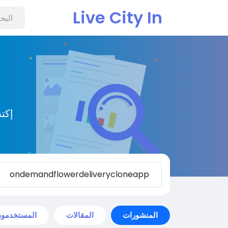
Live City In
إكت
المنشورات
المقالات
المستخدمو