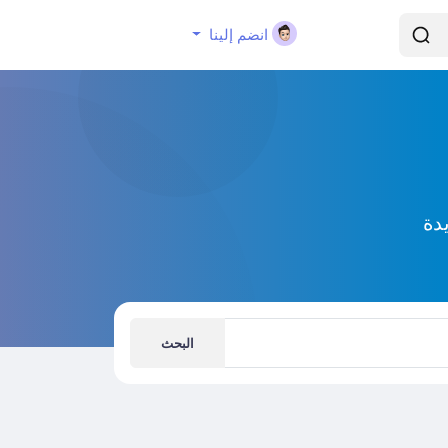
انضم إلينا
دة
البحث