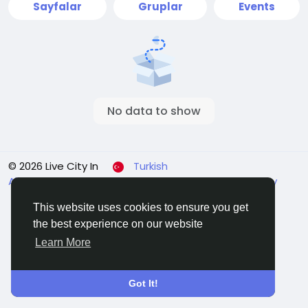
Sayfalar
Gruplar
Events
No data to show
© 2026 Live City In
Turkish
About
Koşullar
Gizlilik
Shipping and delivery policy
Refund and return policy
Contact Us
Rehber
This website uses cookies to ensure you get
the best experience on our website
Learn More
Got It!