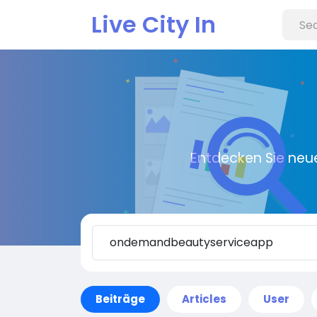
Live City In
Entdecken Sie neu
Beiträge
Articles
User