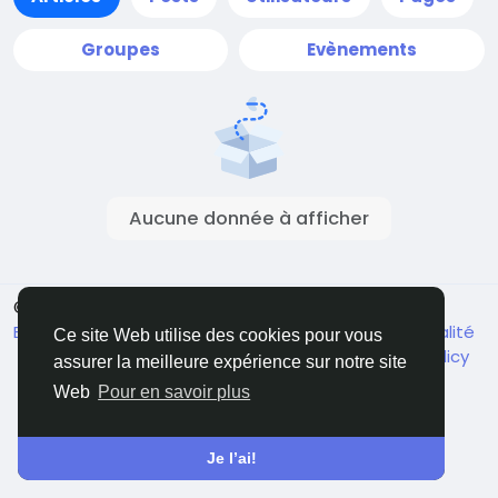
Groupes
Evènements
Aucune donnée à afficher
© 2026 Live City In
French
Environ
Conditions générale de vente
Confidentialité
Ce site Web utilise des cookies pour vous
Shipping and delivery policy
Refund and return policy
assurer la meilleure expérience sur notre site
Contactez nous
Annuaire
Web
Pour en savoir plus
Je l’ai!