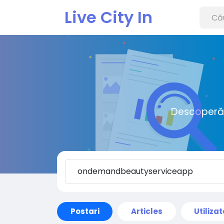
Live City In
Descoperă o
Postari
Articles
Utilizat