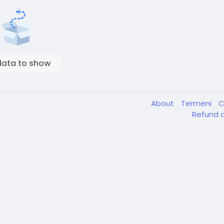
data to show
About
Termeni
C
Refund a