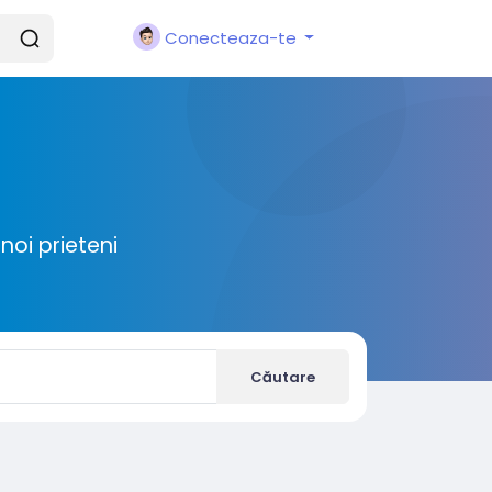
Conecteaza-te
noi prieteni
Căutare