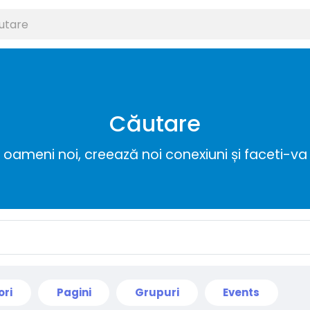
Căutare
ameni noi, creează noi conexiuni și faceti-va 
ori
Pagini
Grupuri
Events