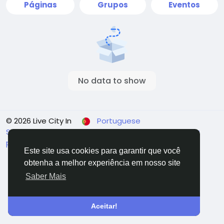
Páginas
Grupos
Eventos
No data to show
© 2026 Live City In
Portuguese
Sobre
Termos
Privacidade
Shipping and delivery
policy
Refund and return policy
Fale Conosco
Este site usa cookies para garantir que você
Diretório
obtenha a melhor experiência em nosso site
Saber Mais
Aceitar!