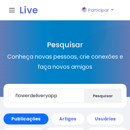
Live
Participar
City I
Pesquisar
n
Conheça novas pessoas, crie conexões e
faça novos amigos
Pesquisar
Publicações
Artigos
Usuários