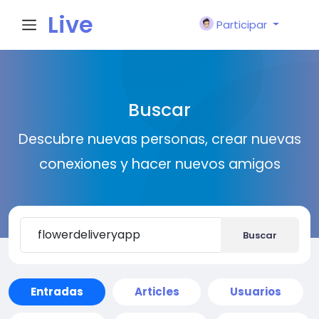
Live
Participar
City I
Buscar
n
Descubre nuevas personas, crear nuevas
conexiones y hacer nuevos amigos
Buscar
Entradas
Articles
Usuarios