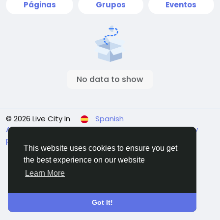
Páginas
Grupos
Eventos
No data to show
© 2026 Live City In
Spanish
About
Términos
Privacidad
Shipping and delivery
policy
Refund and return policy
Contact Us
This website uses cookies to ensure you get
Directorio
the best experience on our website
Learn More
Got It!