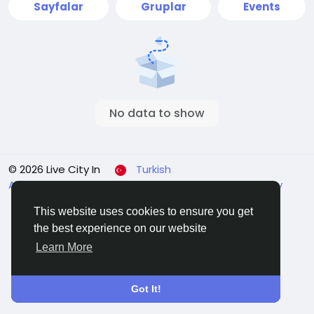
Sayfalar
Gruplar
Events
No data to show
© 2026 Live City In
Turkish
About
Koşullar
Gizlilik
Shipping and delivery policy
Refund and return policy
Contact Us
Rehber
This website uses cookies to ensure you get
the best experience on our website
Learn More
Got It!