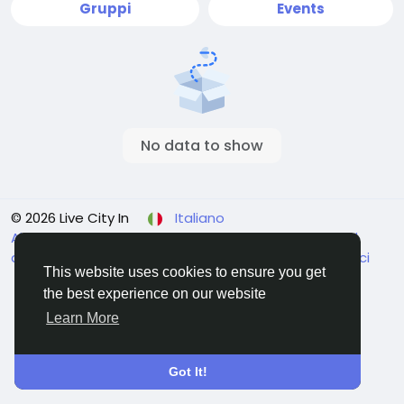
Gruppi
Events
No data to show
© 2026 Live City In
Italiano
About
Termini e Condizioni
Privacy
Shipping and
delivery policy
Refund and return policy
Contattaci
This website uses cookies to ensure you get
Elenco
the best experience on our website
Learn More
Got It!