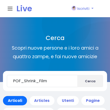
Live
Iscriviti
City I
Cerca
n
Scopri nuove persone e i loro amici a
quattro zampe, e fai nuove amicizie
Cerca
Articoli
Articles
Utenti
Pagine