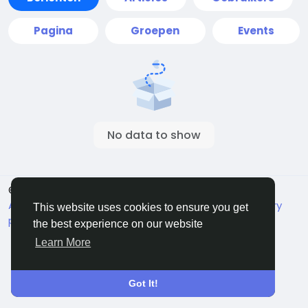
Pagina
Groepen
Events
No data to show
© 2026 Live City In
Dutch
About
Voorwaarden
Privacy
Shipping and delivery
This website uses cookies to ensure you get
policy
Refund and return policy
Contact Us
the best experience on our website
Bedrijvengids
Learn More
Got It!