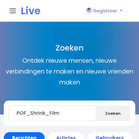
Live
Registreer
City I
Zoeken
n
Ontdek nieuwe mensen, nieuwe
verbindingen te maken en nieuwe vrienden
maken
Zoeken
Berichten
Articles
Gebruikers