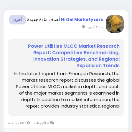
أضاف مادة جديدة
Nikhil Marketysers
أخرى
-
منذ ٢ أشهر
Power Utilities MLCC Market Research
Report: Competitive Benchmarking,
Innovation Strategies, and Regional
Expansion Trends
In the latest report from Emergen Research, the
market research report discusses the global
Power Utilities MLCC market in depth, and each
of the major market segments is examined in
depth. In addition to market information, the
report provides industry statistics, regional
market revenue shares, gross profits, production
& distribution costs, and product portfolios
0 التعليقات
597 مشاهدة
related to the global...