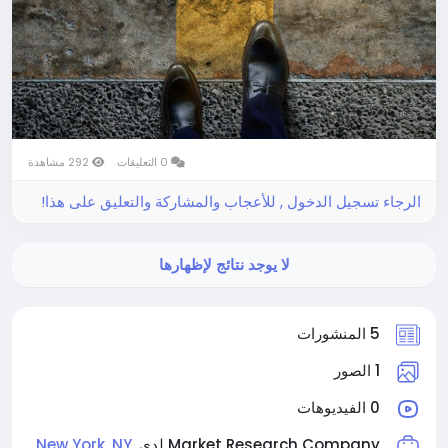
0 التعليقات
292 مشاهدة
الرجاء تسجيل الدخول , للأعجاب والمشاركة والتعليق على هذا!
لا يوجد نتائج لإظهارها
5 المنشورات
1 الصور
0 الفيديوهات
New York, NY,
Market Research Company لدى