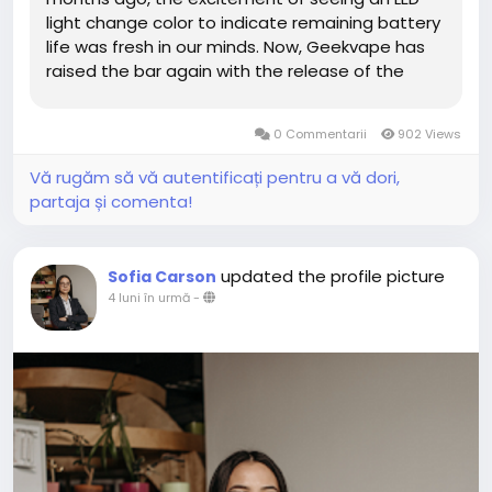
light change color to indicate remaining battery
life was fresh in our minds. Now, Geekvape has
raised the bar again with the release of the
Geek Bar Pulse X. What makes this device
unique? A huge, crescent-shaped display that
0 Commentarii
902 Views
shows very cool 3D animations of...
Vă rugăm să vă autentificați pentru a vă dori,
partaja și comenta!
updated the profile picture
Sofia Carson
4 luni în urmă
-