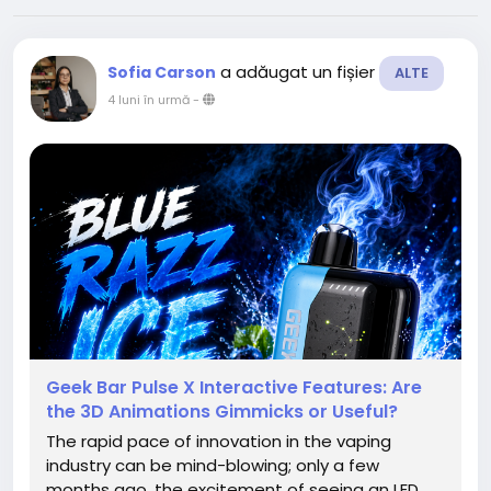
a adăugat un fișier
Sofia Carson
ALTE
4 luni în urmă
-
Geek Bar Pulse X Interactive Features: Are
the 3D Animations Gimmicks or Useful?
The rapid pace of innovation in the vaping
industry can be mind-blowing; only a few
months ago, the excitement of seeing an LED