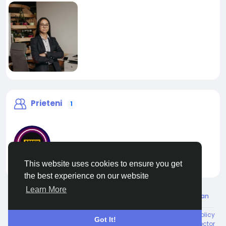
Prieteni
1
This website uses cookies to ensure you get
liveadmin
the best experience on our website
Learn More
© 2026 Live City In
Romaian
About
Termeni
Confidențialitate
Shipping and delivery policy
Got It!
Refund and return policy
Contacteaza-ne
Director