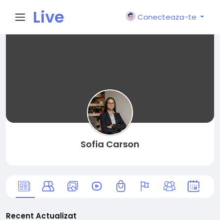
Live
Conecteaza-te
City I
n
Sofia Carson
Recent Actualizat