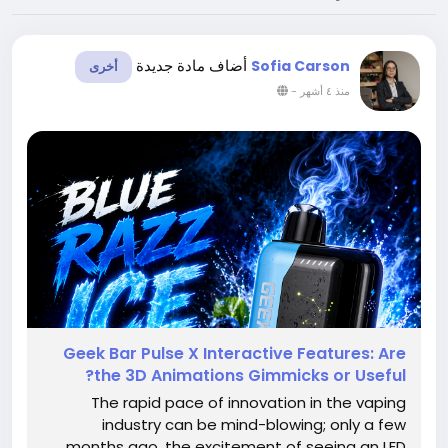
أضاف مادة جديدة
Sofia Carson
أخرى
-
منذ ٤ أشهر
Geek Bar Pulse X Interactive Features: Are
the 3D Animations Gimmicks or Useful?
The rapid pace of innovation in the vaping
industry can be mind-blowing; only a few
months ago, the excitement of seeing an LED