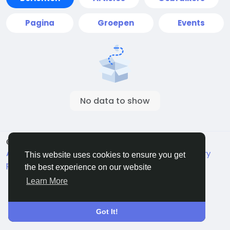
Pagina
Groepen
Events
No data to show
© 2026 Live City In
Dutch
About
Voorwaarden
Privacy
Shipping and delivery
This website uses cookies to ensure you get
policy
Refund and return policy
Contact Us
the best experience on our website
Bedrijvengids
Learn More
Got It!