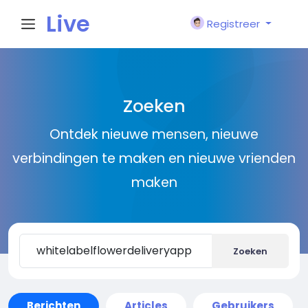
Live
Registreer
City I
Zoeken
n
Ontdek nieuwe mensen, nieuwe
verbindingen te maken en nieuwe vrienden
maken
Zoeken
Berichten
Articles
Gebruikers