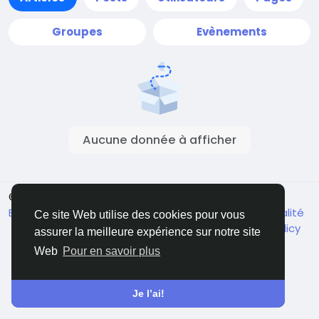
Groupes
Evènements
Aucune donnée à afficher
© 2026 Live City In
French
Environ
Conditions générale de vente
Confidentialité
Ce site Web utilise des cookies pour vous
Shipping and delivery policy
Refund and return policy
assurer la meilleure expérience sur notre site
Contactez nous
Annuaire
Web
Pour en savoir plus
Je l’ai!