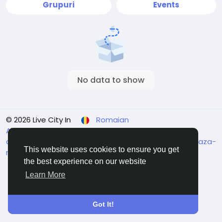
Grupuri
Events
No data to show
© 2026 Live City In
Romaian
About
Termeni
Confidențialitate
Shipping and
delivery policy
Refund and return policy
Contacteaza-
This website uses cookies to ensure you get
ne
Director
the best experience on our website
Learn More
Got It!