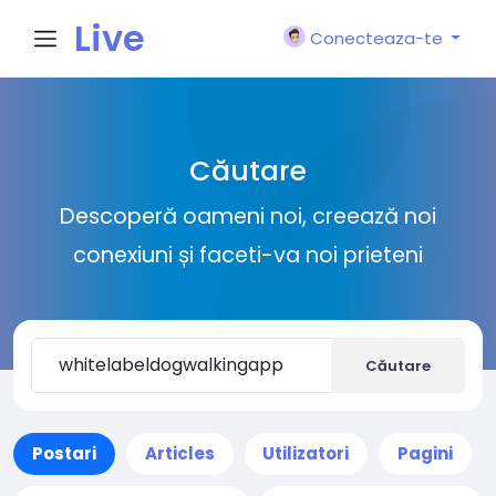
Live
Conecteaza-te
City I
Căutare
n
Descoperă oameni noi, creează noi
conexiuni și faceti-va noi prieteni
Căutare
Postari
Articles
Utilizatori
Pagini