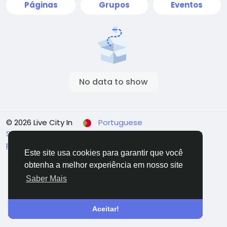
Páginas
Grupos
Eventos
No data to show
© 2026 Live City In
Portuguese
Sobre
Termos
Privacidade
Shipping and delivery
policy
Refund and return policy
Fale Conosco
Este site usa cookies para garantir que você
Diretório
obtenha a melhor experiência em nosso site
Saber Mais
Aceitar!