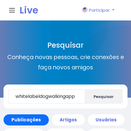
Live
Participar
City I
Pesquisar
n
Conheça novas pessoas, crie conexões e
faça novos amigos
Pesquisar
Publicações
Artigos
Usuários