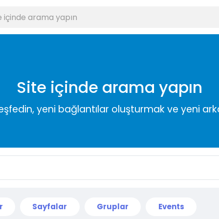
Site içinde arama yapın
keşfedin, yeni bağlantılar oluşturmak ve yeni a
r
Sayfalar
Gruplar
Events