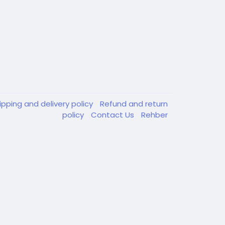
ipping and delivery policy
Refund and return
policy
Contact Us
Rehber