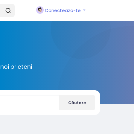
Conecteaza-te
noi prieteni
Căutare