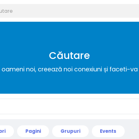
Căutare
ameni noi, creează noi conexiuni și faceti-va 
ori
Pagini
Grupuri
Events