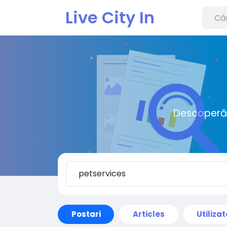
Live City In
Descoperă o
Postari
Articles
Utilizat