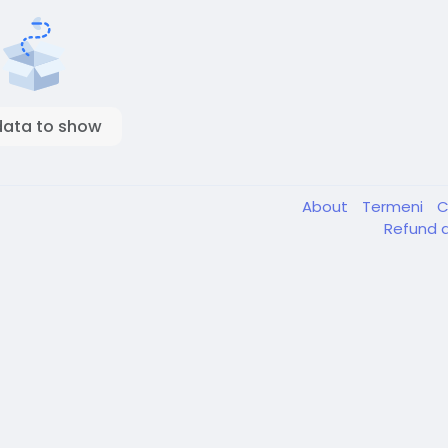
data to show
About
Termeni
C
Refund a