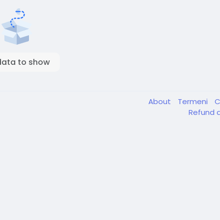
data to show
About
Termeni
C
Refund a