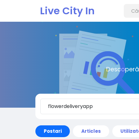
Live City In
Descoperă o
Postari
Articles
Utilizat