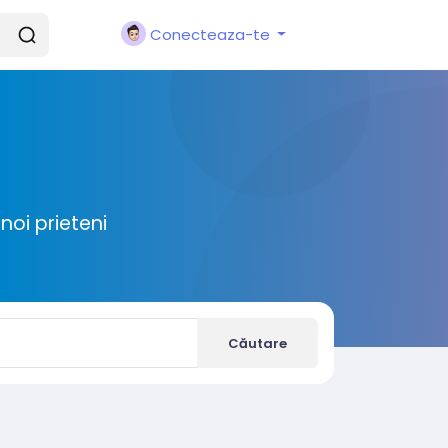
Conecteaza-te
noi prieteni
Căutare