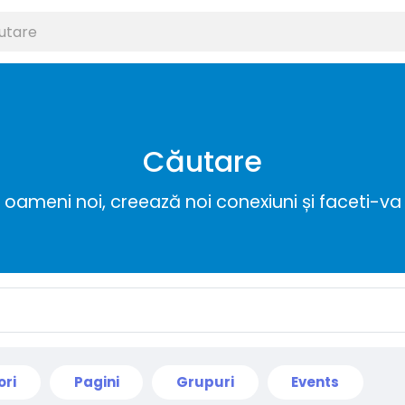
Căutare
ameni noi, creează noi conexiuni și faceti-va 
ori
Pagini
Grupuri
Events