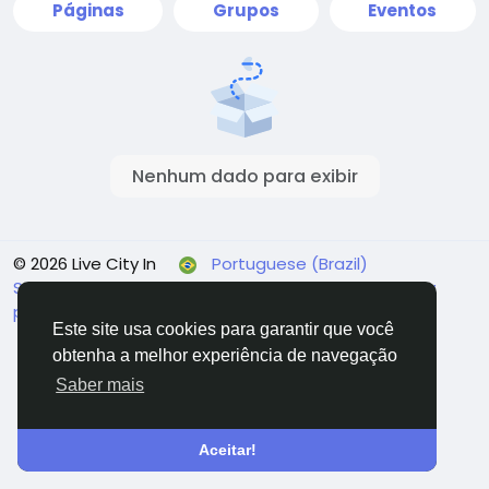
Páginas
Grupos
Eventos
Nenhum dado para exibir
© 2026 Live City In
Portuguese (Brazil)
Sobre
Termos
Privacidade
Shipping and delivery
policy
Refund and return policy
Fale conosco
Este site usa cookies para garantir que você
Diretório
obtenha a melhor experiência de navegação
Saber mais
Aceitar!