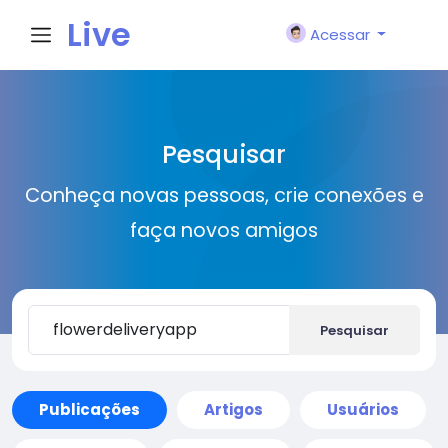
Live
Acessar
City I
Pesquisar
n
Conheça novas pessoas, crie conexões e
faça novos amigos
Pesquisar
Publicações
Artigos
Usuários