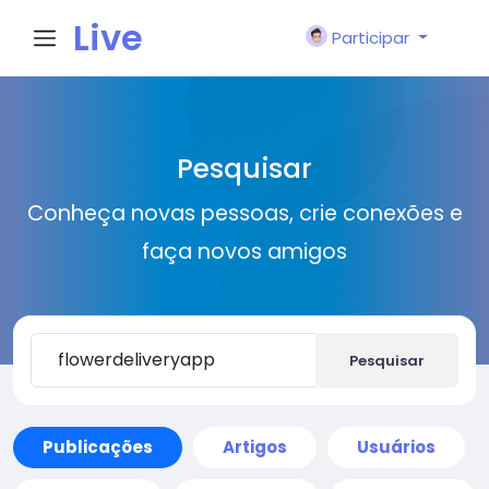
Live
Participar
City I
Pesquisar
n
Conheça novas pessoas, crie conexões e
faça novos amigos
Pesquisar
Publicações
Artigos
Usuários