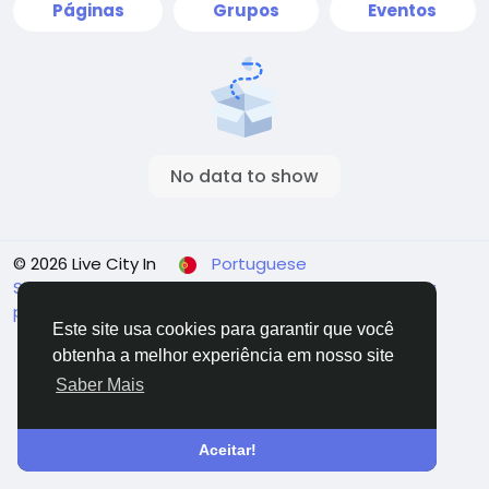
Páginas
Grupos
Eventos
No data to show
© 2026 Live City In
Portuguese
Sobre
Termos
Privacidade
Shipping and delivery
policy
Refund and return policy
Fale Conosco
Este site usa cookies para garantir que você
Diretório
obtenha a melhor experiência em nosso site
Saber Mais
Aceitar!