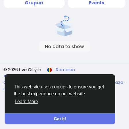
Grupuri
Events
No data to show
© 2026 Live City In
Romaian
About
Termeni
Confidențialitate
Shipping and
delivery policy
Refund and return policy
Contacteaza-
This website uses cookies to ensure you get
ne
Director
the best experience on our website
Learn More
Got It!