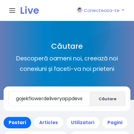
Live
Conecteaza-te
City I
Căutare
n
Descoperă oameni noi, creează noi
conexiuni și faceti-va noi prieteni
Căutare
Postari
Articles
Utilizatori
Pagini